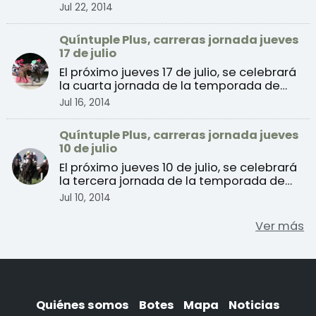
verano 2014 de c ...
Jul 22, 2014
Quíntuple Plus, carreras jornada jueves
17 de julio
El próximo jueves 17 de julio, se celebrará
la cuarta jornada de la temporada de
verano 2014 de ...
Jul 16, 2014
Quíntuple Plus, carreras jornada jueves
10 de julio
El próximo jueves 10 de julio, se celebrará
la tercera jornada de la temporada de
verano de carr ...
Jul 10, 2014
Ver más
Quiénes somos
Botes
Mapa
Noticias