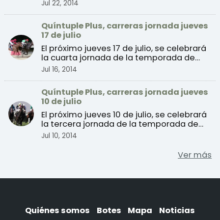
verano 2014 de c ...
Jul 22, 2014
Quíntuple Plus, carreras jornada jueves
17 de julio
El próximo jueves 17 de julio, se celebrará
la cuarta jornada de la temporada de
verano 2014 de ...
Jul 16, 2014
Quíntuple Plus, carreras jornada jueves
10 de julio
El próximo jueves 10 de julio, se celebrará
la tercera jornada de la temporada de
verano de carr ...
Jul 10, 2014
Ver más
Quiénes somos
Botes
Mapa
Noticias