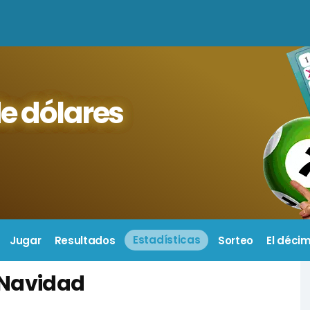
e dólares
Jugar
Resultados
Estadísticas
Sorteo
El déci
e Navidad