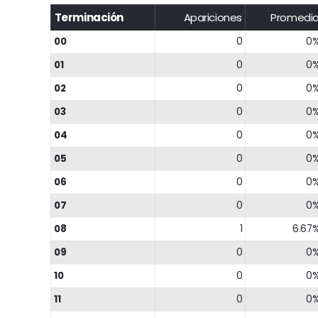
Terminación
Apariciones
Promedi
00
0
0
01
0
0
02
0
0
03
0
0
04
0
0
05
0
0
06
0
0
07
0
0
08
1
6.67
09
0
0
10
0
0
11
0
0