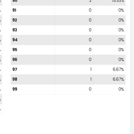
%
90
2
13.33%
%
91
0
0%
%
92
0
0%
%
93
0
0%
%
94
0
0%
%
95
0
0%
%
96
0
0%
%
97
1
6.67%
%
98
1
6.67%
%
99
0
0%
%
%