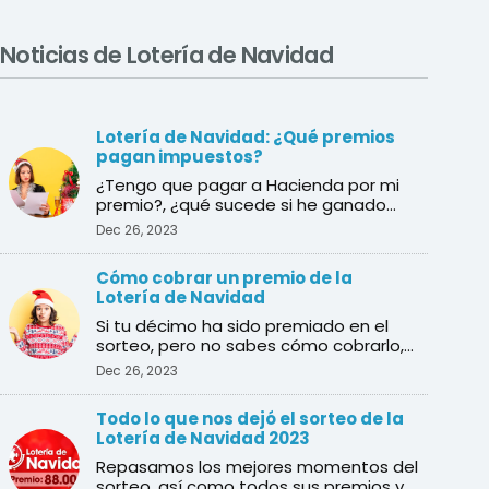
Noticias de Lotería de Navidad
Lotería de Navidad: ¿Qué premios
pagan impuestos?
¿Tengo que pagar a Hacienda por mi
premio?, ¿qué sucede si he ganado
varios premios?, ¿cuál es e ...
Dec 26, 2023
Cómo cobrar un premio de la
Lotería de Navidad
Si tu décimo ha sido premiado en el
sorteo, pero no sabes cómo cobrarlo,
en esta guía te explica ...
Dec 26, 2023
Todo lo que nos dejó el sorteo de la
Lotería de Navidad 2023
Repasamos los mejores momentos del
sorteo, así como todos sus premios y