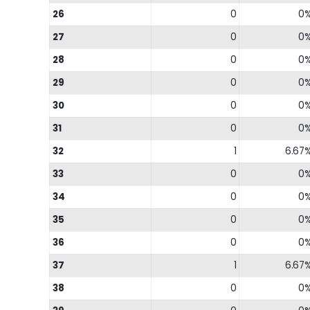
26
0
0
27
0
0
28
0
0
29
0
0
30
0
0
31
0
0
32
1
6.67
33
0
0
34
0
0
35
0
0
36
0
0
37
1
6.67
38
0
0