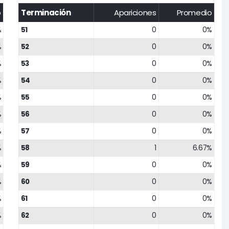
o
Terminación
Apariciones
Promedio
%
51
0
0%
%
52
0
0%
%
53
0
0%
%
54
0
0%
%
55
0
0%
%
56
0
0%
%
57
0
0%
%
58
1
6.67%
%
59
0
0%
%
60
0
0%
%
61
0
0%
%
62
0
0%