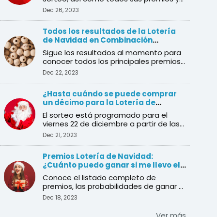
ganadores
Dec 26, 2023
Todos los resultados de la Lotería
de Navidad en Combinación
Ganadora
Sigue los resultados al momento para
conocer todos los principales premios
del sorteo de Navidad
Dec 22, 2023
¿Hasta cuándo se puede comprar
un décimo para la Lotería de
Navidad?
El sorteo está programado para el
viernes 22 de diciembre a partir de las
9:00 am en vivo desde ...
Dec 21, 2023
Premios Lotería de Navidad:
¿Cuánto puedo ganar si me llevo el
Gordo?
Conoce el listado completo de
premios, las probabilidades de ganar y
la cantidad de décimos en j ...
Dec 18, 2023
Ver más