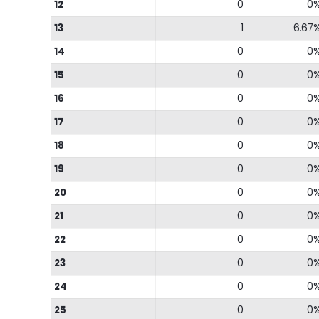
12
0
0
13
1
6.67
14
0
0
15
0
0
16
0
0
17
0
0
18
0
0
19
0
0
20
0
0
21
0
0
22
0
0
23
0
0
24
0
0
25
0
0