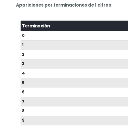
Apariciones por terminaciones de 1 cifras
Terminación
0
1
2
3
4
5
6
7
8
9