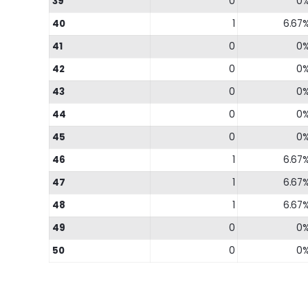
39
0
0
40
1
6.67
41
0
0
42
0
0
43
0
0
44
0
0
45
0
0
46
1
6.67
47
1
6.67
48
1
6.67
49
0
0
50
0
0