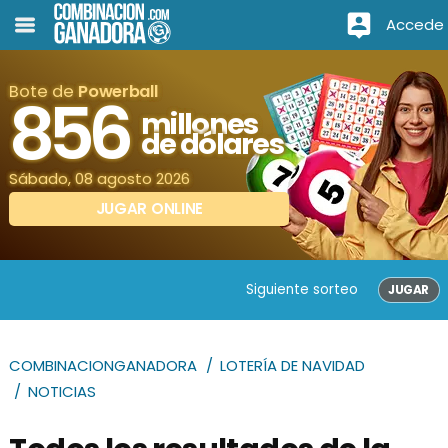
Accede
Bote de
Powerball
856
millones
de dólares
Sábado, 08 agosto 2026
JUGAR ONLINE
Siguiente sorteo
JUGAR
COMBINACIONGANADORA
LOTERÍA DE NAVIDAD
NOTICIAS