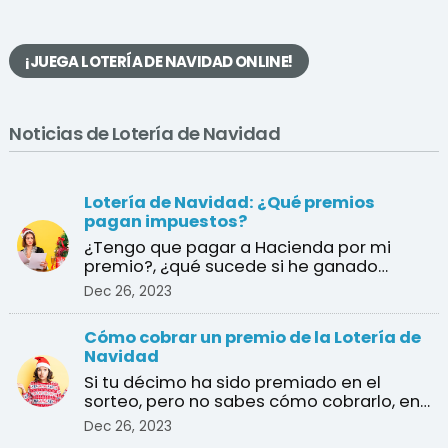
¡JUEGA LOTERÍA DE NAVIDAD ONLINE!
Noticias de Lotería de Navidad
Lotería de Navidad: ¿Qué premios
pagan impuestos?
¿Tengo que pagar a Hacienda por mi
premio?, ¿qué sucede si he ganado
varios premios?, ¿cuál es e ...
Dec 26, 2023
Cómo cobrar un premio de la Lotería de
Navidad
Si tu décimo ha sido premiado en el
sorteo, pero no sabes cómo cobrarlo, en
esta guía te explica ...
Dec 26, 2023