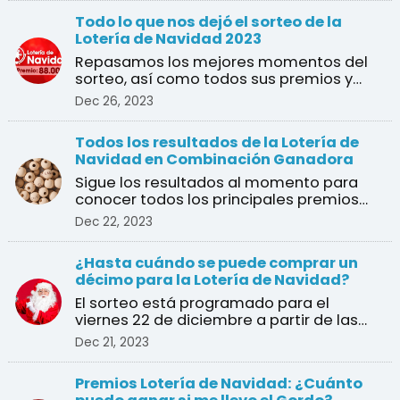
Todo lo que nos dejó el sorteo de la
Lotería de Navidad 2023
Repasamos los mejores momentos del
sorteo, así como todos sus premios y
ganadores
Dec 26, 2023
Todos los resultados de la Lotería de
Navidad en Combinación Ganadora
Sigue los resultados al momento para
conocer todos los principales premios
del sorteo de Navidad
Dec 22, 2023
¿Hasta cuándo se puede comprar un
décimo para la Lotería de Navidad?
El sorteo está programado para el
viernes 22 de diciembre a partir de las
9:00 am en vivo desde ...
Dec 21, 2023
Premios Lotería de Navidad: ¿Cuánto