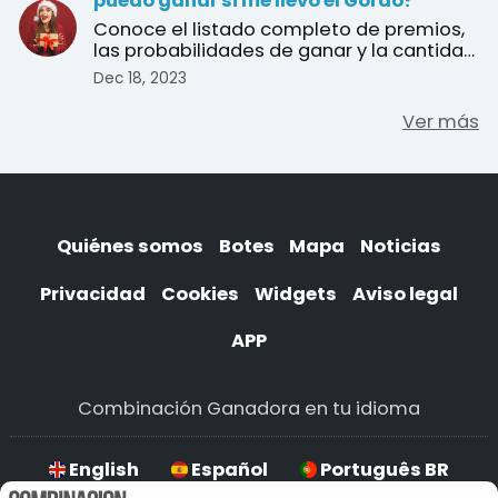
puedo ganar si me llevo el Gordo?
Conoce el listado completo de premios,
las probabilidades de ganar y la cantidad
de décimos en j ...
Dec 18, 2023
Ver más
Quiénes somos
Botes
Mapa
Noticias
Privacidad
Cookies
Widgets
Aviso legal
APP
Combinación Ganadora en tu idioma
English
Español
Português BR