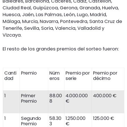
Baleares, Barcelona, Cáceres, Cádiz, Castellón,
Ciudad Real, Guipúzcoa, Gerona, Granada, Huelva,
Huesca, Jaén, Las Palmas, León, Lugo, Madrid,
Málaga, Murcia, Navarra, Pontevedra, Santa Cruz de
Tenerife, Sevilla, Soria, Valencia, Valladolid y
Vizcaya.
El resto de los grandes premios del sorteo fueron:
Canti
Premio
Núm
Premio por
Premio por
dad
eros
serie
décimo
1
Primer
88.00
4.000.000
400.000 €
Premio
8
€
1
Segundo
58.30
1.250.000
125.000 €
Premio
3
€