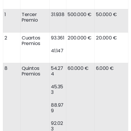
1
Tercer
31.938
500.000 €
50.000 €
Premio
2
Cuartos
93.361
200.000 €
20.000 €
Premios
41.147
8
Quintos
54.27
60.000 €
6.000 €
Premios
4
45.35
3
88.97
9
92.02
3