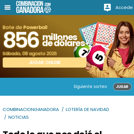
Accede
Bote de
Powerball
856
millones
de dólares
Sábado, 08 agosto 2026
JUGAR ONLINE
Siguiente sorteo
JUGAR
COMBINACIONGANADORA
LOTERÍA DE NAVIDAD
NOTICIAS