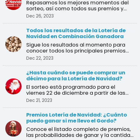
Repasamos los mejores momentos del
sorteo, así como todos sus premios y
ganadores
Dec 26, 2023
Todos los resultados de la Lotería de
Navidad en Combinación Ganadora
Sigue los resultados al momento para
conocer todos los principales premios
del sorteo de Navidad
Dec 22, 2023
¿Hasta cuándo se puede comprar un
décimo para la Lotería de Navidad?
El sorteo está programado para el
viernes 22 de diciembre a partir de las
9:00 am en vivo desde ...
Dec 21, 2023
Premios Lotería de Navidad: ¿Cuánto
puedo ganar si me llevo el Gordo?
Conoce el listado completo de premios,
las probabilidades de ganar y la cantidad