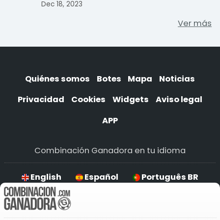
de décimos en j ...
Dec 18, 2023
Ver más
Quiénes somos
Botes
Mapa
Noticias
Privacidad
Cookies
Widgets
Aviso legal
APP
Combinación Ganadora en tu idioma
English
Español
Português BR
Deutsch