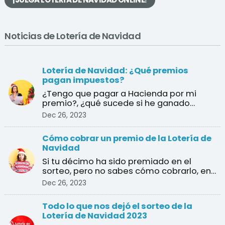
Noticias de Lotería de Navidad
Lotería de Navidad: ¿Qué premios
pagan impuestos?
¿Tengo que pagar a Hacienda por mi
premio?, ¿qué sucede si he ganado
varios premios?, ¿cuál es e ...
Dec 26, 2023
Cómo cobrar un premio de la Lotería de
Navidad
Si tu décimo ha sido premiado en el
sorteo, pero no sabes cómo cobrarlo, en
esta guía te explica ...
Dec 26, 2023
Todo lo que nos dejó el sorteo de la
Lotería de Navidad 2023