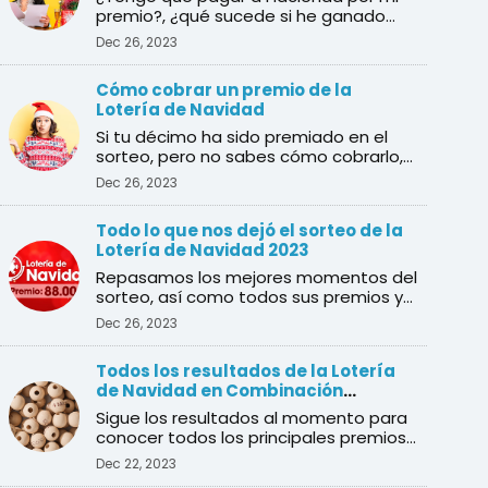
premio?, ¿qué sucede si he ganado
varios premios?, ¿cuál es e ...
Dec 26, 2023
Cómo cobrar un premio de la
Lotería de Navidad
Si tu décimo ha sido premiado en el
sorteo, pero no sabes cómo cobrarlo,
en esta guía te explica ...
Dec 26, 2023
Todo lo que nos dejó el sorteo de la
Lotería de Navidad 2023
Repasamos los mejores momentos del
sorteo, así como todos sus premios y
ganadores
Dec 26, 2023
Todos los resultados de la Lotería
de Navidad en Combinación
Ganadora
Sigue los resultados al momento para
conocer todos los principales premios
del sorteo de Navidad
Dec 22, 2023