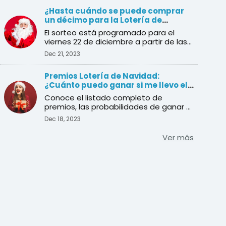
¿Hasta cuándo se puede comprar
un décimo para la Lotería de
Navidad?
El sorteo está programado para el
viernes 22 de diciembre a partir de las
9:00 am en vivo desde ...
Dec 21, 2023
Premios Lotería de Navidad:
¿Cuánto puedo ganar si me llevo el
Gordo?
Conoce el listado completo de
premios, las probabilidades de ganar y
la cantidad de décimos en j ...
Dec 18, 2023
Ver más