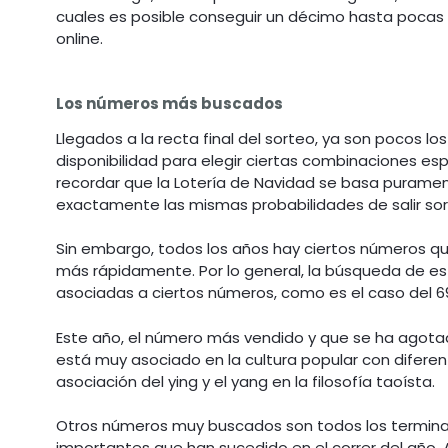
cuales es posible conseguir un décimo hasta pocas 
online.
Los números más buscados
Llegados a la recta final del sorteo, ya son pocos l
disponibilidad para elegir ciertas combinaciones es
recordar que la Lotería de Navidad se basa puramen
exactamente las mismas probabilidades de salir sort
Sin embargo, todos los años hay ciertos números qu
más rápidamente. Por lo general, la búsqueda de e
asociadas a ciertos números, como es el caso del 69 
Este año, el número más vendido y que se ha agota
está muy asociado en la cultura popular con diferen
asociación del ying y el yang en la filosofía taoísta.
Otros números muy buscados son todos los terminad
importantes que han sucedido en el correr del año.