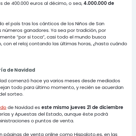
 de 400.000 euros al décimo, o sea,
4.000.000 de
do el país tras los cánticos de los Niños de San
os números ganadores. Ya sea por tradición, por
emente “por si toca”, casi todo el mundo busca
o, con el reloj contando las últimas horas, ¿hasta cuándo
ría de Navidad
vidad comenzó hace ya varios meses desde mediados
e dejan todo para último momento, y recién se acuerdan
el sorteo.
rdo
de Navidad es
este mismo jueves 21 de diciembre
oterías y Apuestas del Estado, aunque éste podrá
ministraciones o puntos de venta.
n páginas de venta online como Hispaloto.es, en las