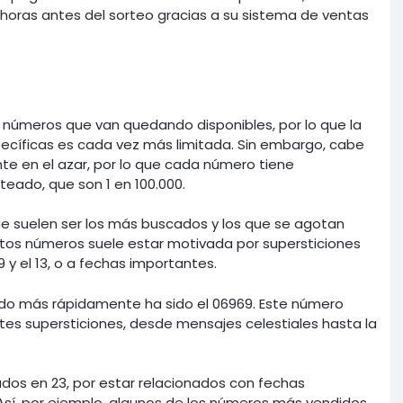
horas antes del sorteo gracias a su sistema de ventas
os números que van quedando disponibles, por lo que la
pecíficas es cada vez más limitada. Sin embargo, cabe
te en el azar, por lo que cada número tiene
eado, que son 1 en 100.000.
e suelen ser los más buscados y los que se agotan
stos números suele estar motivada por supersticiones
y el 13, o a fechas importantes.
do más rápidamente ha sido el 06969. Este número
tes supersticiones, desde mensajes celestiales hasta la
os en 23, por estar relacionados con fechas
 Así, por ejemplo, algunos de los números más vendidos