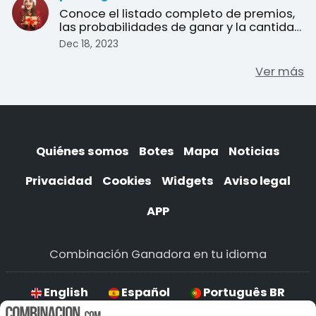
Conoce el listado completo de premios,
las probabilidades de ganar y la cantidad
de décimos en j ...
Dec 18, 2023
Ver más
Quiénes somos
Botes
Mapa
Noticias
Privacidad
Cookies
Widgets
Aviso legal
APP
Combinación Ganadora en tu idioma
English
Español
Português BR