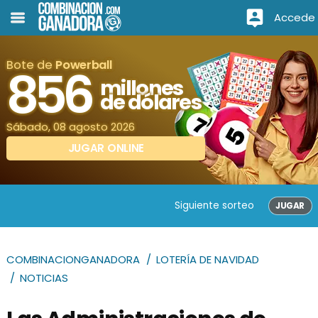
Accede
Bote de
Powerball
856
millones
de dólares
Sábado, 08 agosto 2026
JUGAR ONLINE
Siguiente sorteo
JUGAR
COMBINACIONGANADORA
LOTERÍA DE NAVIDAD
NOTICIAS