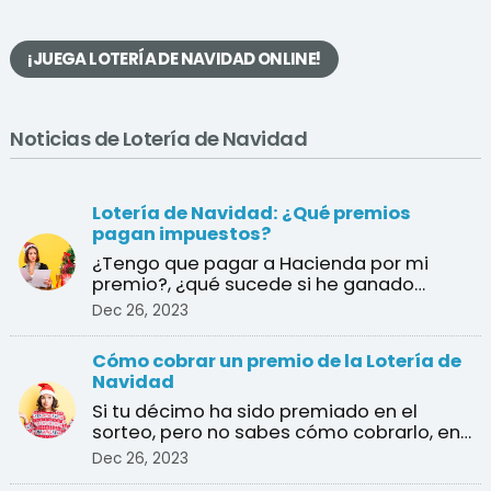
¡JUEGA LOTERÍA DE NAVIDAD ONLINE!
Noticias de Lotería de Navidad
Lotería de Navidad: ¿Qué premios
pagan impuestos?
¿Tengo que pagar a Hacienda por mi
premio?, ¿qué sucede si he ganado
varios premios?, ¿cuál es e ...
Dec 26, 2023
Cómo cobrar un premio de la Lotería de
Navidad
Si tu décimo ha sido premiado en el
sorteo, pero no sabes cómo cobrarlo, en
esta guía te explica ...
Dec 26, 2023