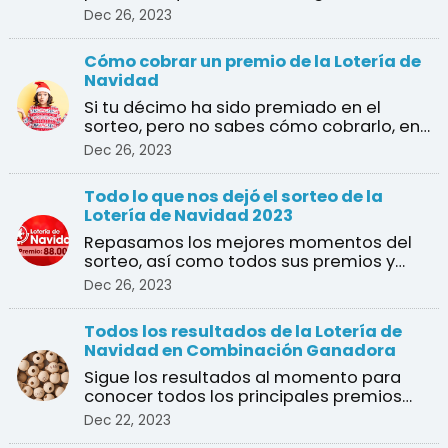
varios premios?, ¿cuál es e ...
Dec 26, 2023
Cómo cobrar un premio de la Lotería de
Navidad
Si tu décimo ha sido premiado en el
sorteo, pero no sabes cómo cobrarlo, en
esta guía te explica ...
Dec 26, 2023
Todo lo que nos dejó el sorteo de la
Lotería de Navidad 2023
Repasamos los mejores momentos del
sorteo, así como todos sus premios y
ganadores
Dec 26, 2023
Todos los resultados de la Lotería de
Navidad en Combinación Ganadora
Sigue los resultados al momento para
conocer todos los principales premios
del sorteo de Navidad
Dec 22, 2023