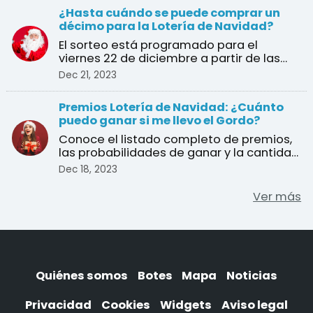
¿Hasta cuándo se puede comprar un
décimo para la Lotería de Navidad?
El sorteo está programado para el
viernes 22 de diciembre a partir de las
9:00 am en vivo desde ...
Dec 21, 2023
Premios Lotería de Navidad: ¿Cuánto
puedo ganar si me llevo el Gordo?
Conoce el listado completo de premios,
las probabilidades de ganar y la cantidad
de décimos en j ...
Dec 18, 2023
Ver más
Quiénes somos
Botes
Mapa
Noticias
Privacidad
Cookies
Widgets
Aviso legal