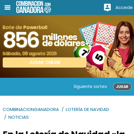
Accede
Bote de
Powerball
856
millones
de dólares
Sábado, 08 agosto 2026
JUGAR ONLINE
Siguiente sorteo
JUGAR
COMBINACIONGANADORA
LOTERÍA DE NAVIDAD
NOTICIAS