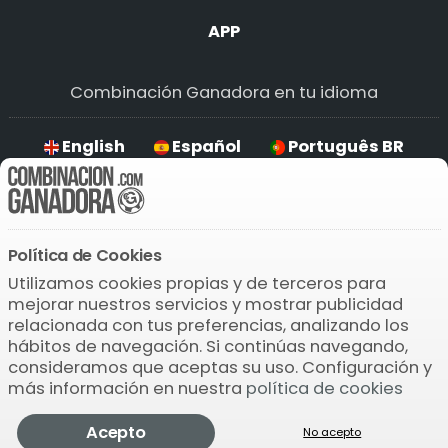
APP
Combinación Ganadora en tu idioma
English
Español
Português BR
Deutsch
Política de Cookies
Descarga la APP
Utilizamos cookies propias y de terceros para
mejorar nuestros servicios y mostrar publicidad
relacionada con tus preferencias, analizando los
hábitos de navegación. Si continúas navegando,
consideramos que aceptas su uso. Configuración y
más información en nuestra
política de cookies
© 2004-2026 Bamio Network VB0.0744
Lotería de
Acepto
Comprobar
Pronosticador
Jugar
Más
No acepto
Navidad