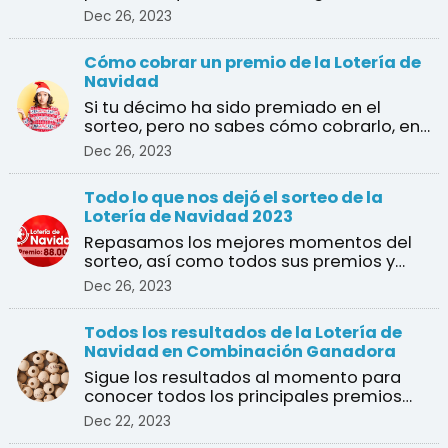
varios premios?, ¿cuál es e ...
Dec 26, 2023
Cómo cobrar un premio de la Lotería de
Navidad
Si tu décimo ha sido premiado en el
sorteo, pero no sabes cómo cobrarlo, en
esta guía te explica ...
Dec 26, 2023
Todo lo que nos dejó el sorteo de la
Lotería de Navidad 2023
Repasamos los mejores momentos del
sorteo, así como todos sus premios y
ganadores
Dec 26, 2023
Todos los resultados de la Lotería de
Navidad en Combinación Ganadora
Sigue los resultados al momento para
conocer todos los principales premios
del sorteo de Navidad
Dec 22, 2023