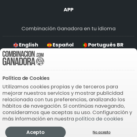
APP
Combinación Ganadora en tu idioma
English
Español
Português BR
Deutsch
Política de Cookies
Descarga la APP
Utilizamos cookies propias y de terceros para
mejorar nuestros servicios y mostrar publicidad
relacionada con tus preferencias, analizando los
hábitos de navegación. Si continúas navegando,
consideramos que aceptas su uso. Configuración y
más información en nuestra
política de cookies
© 2004-2026 Bamio Network VB0.0754
Lotería de
Acepto
Comprobar
Pronosticador
Jugar
Más
No acepto
Navidad