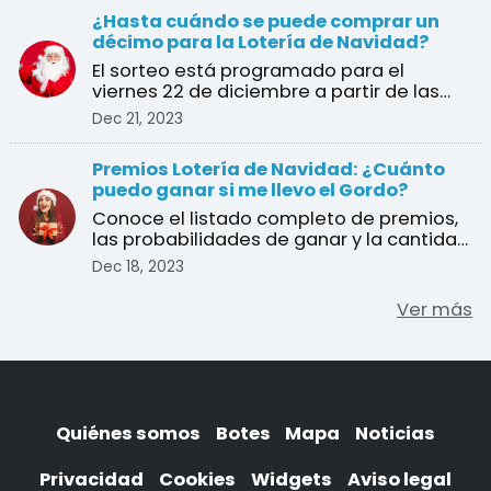
¿Hasta cuándo se puede comprar un
décimo para la Lotería de Navidad?
El sorteo está programado para el
viernes 22 de diciembre a partir de las
9:00 am en vivo desde ...
Dec 21, 2023
Premios Lotería de Navidad: ¿Cuánto
puedo ganar si me llevo el Gordo?
Conoce el listado completo de premios,
las probabilidades de ganar y la cantidad
de décimos en j ...
Dec 18, 2023
Ver más
Quiénes somos
Botes
Mapa
Noticias
Privacidad
Cookies
Widgets
Aviso legal