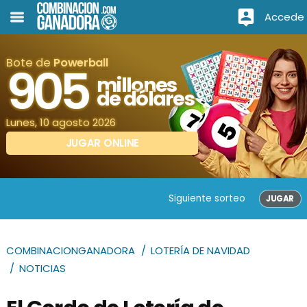
Accede
Bote de
Powerball
905
millones
de dólares
Lunes, 10 agosto 2026
JUGAR ONLINE
Siguiente sorteo
JUGAR
COMBINACIONGANADORA
LOTERÍA DE NAVIDAD
NOTICIAS