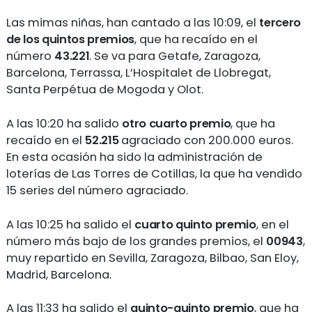
Las mimas niñas, han cantado a las 10:09, el
tercero
de los quintos premios
, que ha recaído en el
número
43.221
. Se va para Getafe, Zaragoza,
Barcelona, Terrassa, L’Hospitalet de Llobregat,
Santa Perpétua de Mogoda y Olot.
A las 10:20 ha salido
otro cuarto premio
, que ha
recaído en el
52.215
agraciado con 200.000 euros.
En esta ocasión ha sido la administración de
loterías de Las Torres de Cotillas, la que ha vendido
15 series del número agraciado.
A las 10:25 ha salido el
cuarto quinto premio
, en el
número más bajo de los grandes premios, el
00943
,
muy repartido en Sevilla, Zaragoza, Bilbao, San Eloy,
Madrid, Barcelona.
A las 11:33 ha salido el
quinto-quinto premio
, que ha