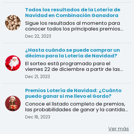
Todos los resultados de la Lotería de
Navidad en Combinación Ganadora
Sigue los resultados al momento para
conocer todos los principales premios
del sorteo de Navidad
Dec 22, 2023
¿Hasta cuándo se puede comprar un
décimo para la Lotería de Navidad?
El sorteo está programado para el
viernes 22 de diciembre a partir de las
9:00 am en vivo desde ...
Dec 21, 2023
Premios Lotería de Navidad: ¿Cuánto
puedo ganar si me llevo el Gordo?
Conoce el listado completo de premios,
las probabilidades de ganar y la cantidad
de décimos en j ...
Dec 18, 2023
Ver más