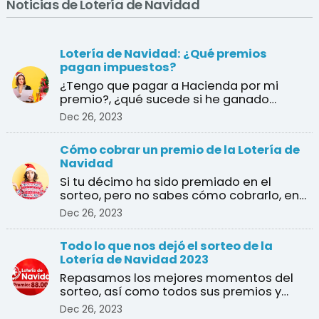
Noticias de Lotería de Navidad
Lotería de Navidad: ¿Qué premios
pagan impuestos?
¿Tengo que pagar a Hacienda por mi
premio?, ¿qué sucede si he ganado
varios premios?, ¿cuál es e ...
Dec 26, 2023
Cómo cobrar un premio de la Lotería de
Navidad
Si tu décimo ha sido premiado en el
sorteo, pero no sabes cómo cobrarlo, en
esta guía te explica ...
Dec 26, 2023
Todo lo que nos dejó el sorteo de la
Lotería de Navidad 2023
Repasamos los mejores momentos del
sorteo, así como todos sus premios y
ganadores
Dec 26, 2023