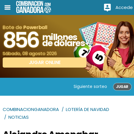
Accede
Bote de
Powerball
856
millones
de dólares
Sábado, 08 agosto 2026
JUGAR ONLINE
Siguiente sorteo
JUGAR
COMBINACIONGANADORA
LOTERÍA DE NAVIDAD
NOTICIAS