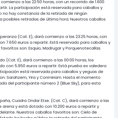
á comienzo a las 22:50 horas, con un recorrido de 1.600
tir. La participación está reservada para caballos y
 no hay constancia de la retirada de ningún
a posibles retiradas de última hora. Nuestros caballos
peranza (Cat. E), dará comienzo a las 23:25 horas, con
n 7.650 euros a repartir. Está reservado para caballos y
favoritos son: Esquio, Madrugar y Porquenotecallas.
do (Cat. E), dará comienzo a las 00:00 horas, los
do con 5.950 euros a repartir. Está prueba es valedera
rticipación está reservada para caballos y yeguas de
 son: Sarahzem, Yira y Conmiriam. Hasta el momento
ada del participante número 2 (Blue Sky), para esta
España, Cuadra Ondar Etxe. (Cat. C), dará comienzo a las
e arena y está dotado con 10.200 euros a repartir y
elante. Nuestros caballos favoritos son: Cielo de
 Estado ha hecho público la retirada del participante