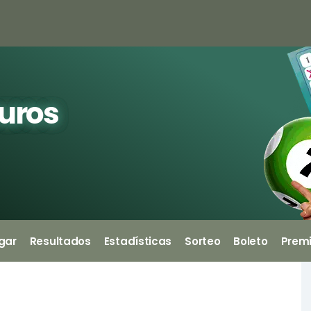
euros
gar
Resultados
Estadísticas
Sorteo
Boleto
Prem