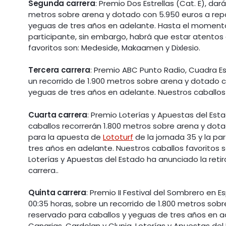
Segunda carrera
: Premio Dos Estrellas (Cat. E), dar
metros sobre arena y dotado con 5.950 euros a repar
yeguas de tres años en adelante. Hasta el momento
participante, sin embargo, habrá que estar atentos 
favoritos son: Medeside, Makaamen y Dixlesio.
Tercera carrera
: Premio ABC Punto Radio, Cuadra Es
un recorrido de 1.900 metros sobre arena y dotado co
yeguas de tres años en adelante. Nuestros caballos 
Cuarta carrera
: Premio Loterías y Apuestas del Esta
caballos recorrerán 1.800 metros sobre arena y dota
para la apuesta de
Lototurf
de la jornada 35 y la pa
tres años en adelante. Nuestros caballos favoritos
Loterías y Apuestas del Estado ha anunciado la retir
carrera..
Quinta carrera
: Premio II Festival del Sombrero en 
00:35 horas, sobre un recorrido de 1.800 metros sobr
reservado para caballos y yeguas de tres años en ad
Canarias, Cardolan y Clunia. Loterías y Apuestas del