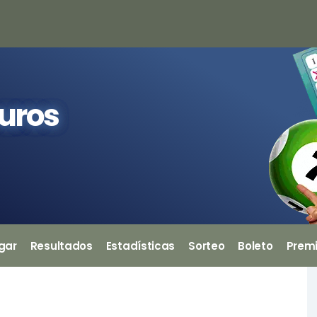
euros
gar
Resultados
Estadísticas
Sorteo
Boleto
Prem