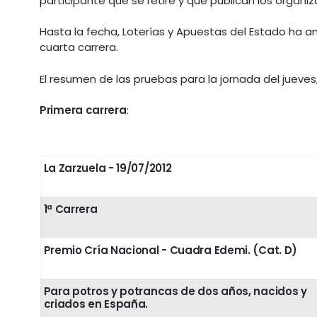
participante que se retire y que publican los organi
Hasta la fecha, Loterías y Apuestas del Estado ha anu
cuarta carrera.
El resumen de las pruebas para la jornada del jueves, 
Primera carrera
:
La Zarzuela - 19/07/2012
1ª Carrera
Premio Cría Nacional - Cuadra Edemi. (Cat. D)
Para potros y potrancas de dos años, nacidos y
criados en España.