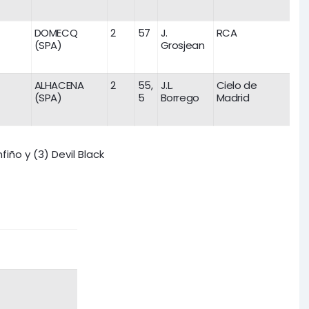
DOMECQ
2
57
J.
RCA
(SPA)
Grosjean
ALHACENA
2
55,
J.L.
Cielo de
(SPA)
5
Borrego
Madrid
fiño y (3) Devil Black