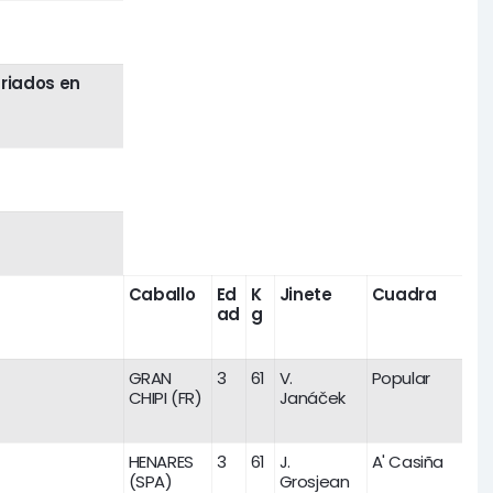
criados en
Caballo
Ed
K
Jinete
Cuadra
ad
g
GRAN
3
61
V.
Popular
CHIPI (FR)
Janáček
HENARES
3
61
J.
A' Casiña
(SPA)
Grosjean