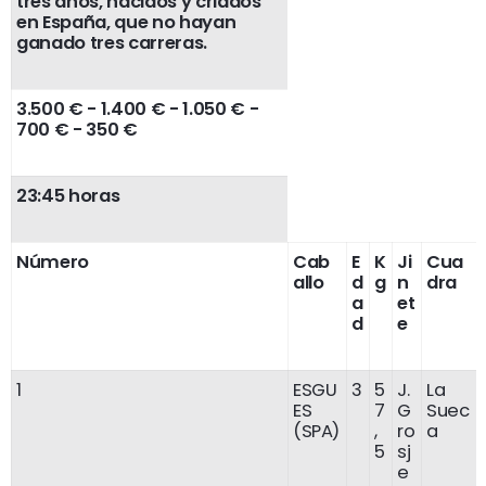
tres años, nacidos y criados
en España, que no hayan
ganado tres carreras.
3.500 € - 1.400 € - 1.050 € -
700 € - 350 €
23:45 horas
Número
Cab
E
K
Ji
Cua
allo
d
g
n
dra
a
et
d
e
1
ESGU
3
5
J.
La
ES
7
G
Suec
(SPA)
,
ro
a
5
sj
e