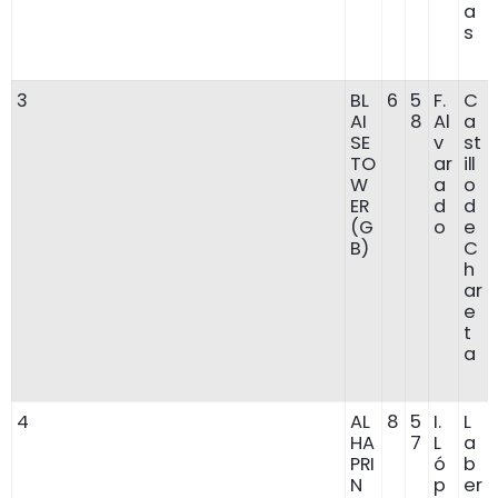
a
s
3
BL
6
5
F.
C
AI
8
Al
a
SE
v
st
TO
ar
ill
W
a
o
ER
d
d
(G
o
e
B)
C
h
ar
e
t
a
4
AL
8
5
I.
L
HA
7
L
a
PRI
ó
b
N
p
er