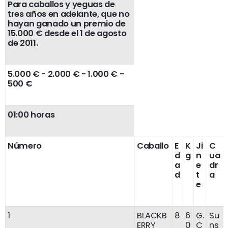
Para caballos y yeguas de
tres años en adelante, que no
hayan ganado un premio de
15.000 € desde el 1 de agosto
de 2011.
5.000 € - 2.000 € - 1.000 € -
500 €
01:00 horas
Número
Caballo
E
K
Ji
C
d
g
n
ua
a
e
dr
d
t
a
e
1
BLACKB
8
6
G.
Su
ERRY
0
C
ns