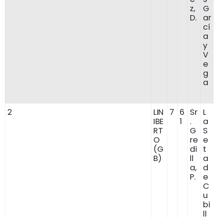
z,
G
D.
ar
cí
a
y
V
e
g
a
2
LIN
7
6
Sr
L
IBE
1
.
a
RT
G
S
O
re
e
(G
di
t
B)
ll
a
a,
d
P.
e
C
u
bi
ll