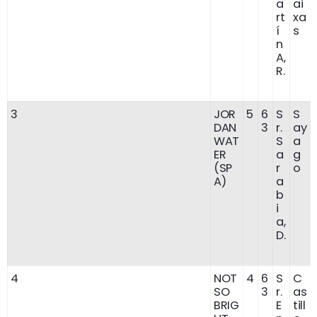
a
ai
rt
xa
í
s
n
A,
R.
3
JOR
5
6
S
S
DAN
3
r.
ay
WAT
S
a
ER
a
g
(SP
r
o
A)
a
b
i
a,
D.
4
NOT
4
6
S
C
SO
3
r.
as
BRIG
E
till