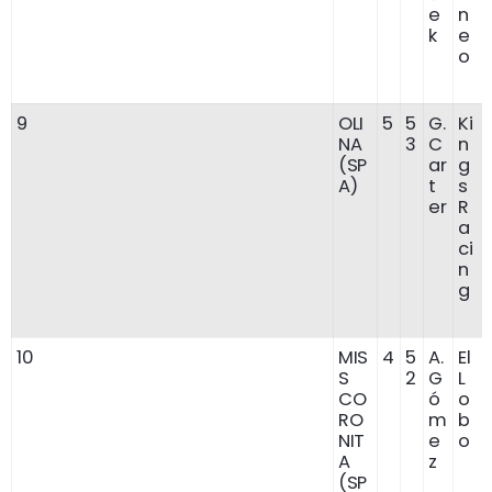
e
n
k
e
o
9
OLI
5
5
G.
Ki
NA
3
C
n
(SP
ar
g
A)
t
s
er
R
a
ci
n
g
10
MIS
4
5
A.
El
S
2
G
L
CO
ó
o
RO
m
b
NIT
e
o
A
z
(SP