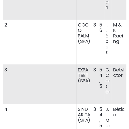
a
n
2
COC
3
5
I.
M &
O
6
L
K
PALM
ó
Raci
(SPA)
p
ng
e
z
3
EXPA
3
5
G.
Betvi
TBET
4
C
ctor
(SPA)
,
ar
5
t
er
4
SIND
3
5
J.
Bétic
ARITA
4
L.
o
(SPA)
,
M
5
ar