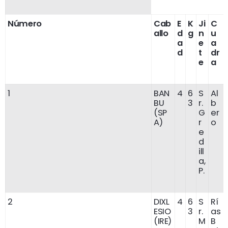
Número
Cab
E
K
Ji
C
allo
d
g
n
u
a
e
a
d
t
dr
e
a
1
BAN
4
6
S
Al
BU
3
r.
b
(SP
G
er
A)
r
o
e
d
ill
a,
P.
2
DIXL
4
6
S
Rí
ESIO
3
r.
as
(IRE)
M
B