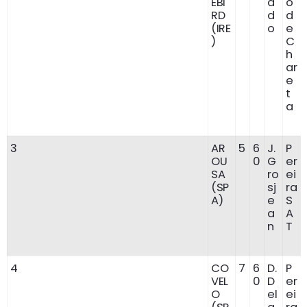
EBI
a
o
RD
d
d
(IRE
o
e
)
C
h
ar
e
t
a
3
AR
5
6
J.
P
OU
0
G
er
SA
ro
ei
(SP
sj
ra
A)
e
S
a
A
n
T
4
CO
7
6
D.
P
VEL
0
D
er
O
el
ei