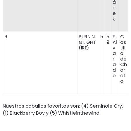
á
č
e
k
6
BURNIN
5
5
F.
C
G LIGHT
9
Al
as
(IRE)
v
till
a
o
r
de
a
Ch
d
ar
o
et
a
Nuestros caballos favoritos son: (4) Seminole Cry,
(1) Blackberry Boy y (5) Whistleinthewind