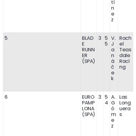
tí
n
e
z
5
BLAD
3
5
V.
Rach
E
5
J
el
RUNN
a
Teas
ER
n
dale
(SPA)
á
Raci
č
ng
e
k
6
EURO
3
5
A.
Las
PAMP
4
G
Long
LONA
ó
uera
(SPA)
m
s
e
z