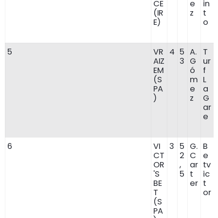
CE
e
in
(IR
z
t
E)
o
5
VR
4
5
A.
T
AIZ
3
G
ur
EM
ó
f
(S
m
L
PA
e
a
)
z
G
ar
e
6
VI
3
5
G.
B
CT
2
C
e
OR
,
ar
tv
'S
5
t
ic
BE
er
t
T
or
(S
PA