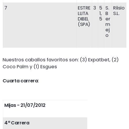
7
ESTRE
3
5
S.
Riisio
LLITA
1,
B
S.L.
DIBEL
5
er
(SPA)
m
ej
o
Nuestros caballos favoritos son: (3) Expatbet, (2)
Coco Palm y (1) Esgues
Cuarta carrera
:
Mijas - 21/07/2012
4ª Carrera