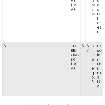
HT
n
o
(US
ni
d
A)
s,
e
M
C
.
h
ar
et
a
5
THE
5
6
S
Lis
BEL
3
r.
se
ONG
P
la
ER
e
n
(US
r
Fa
A)
e
r
g
m
o,
s
F.
Lt
d