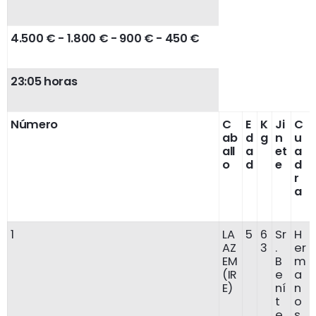
4.500 € - 1.800 € - 900 € - 450 €
23:05 horas
Número
C
E
K
Ji
C
ab
d
g
n
u
all
a
et
a
o
d
e
d
r
a
1
LA
5
6
Sr
H
AZ
3
.
er
EM
B
m
(IR
e
a
E)
ní
n
t
o
e
s