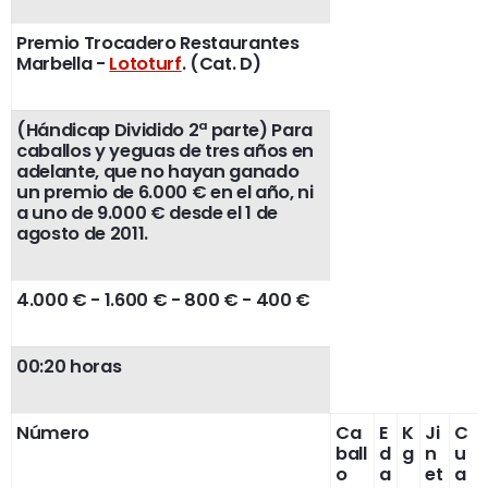
Premio Trocadero Restaurantes
Marbella -
Lototurf
. (Cat. D)
(Hándicap Dividido 2ª parte) Para
caballos y yeguas de tres años en
adelante, que no hayan ganado
un premio de 6.000 € en el año, ni
a uno de 9.000 € desde el 1 de
agosto de 2011.
4.000 € - 1.600 € - 800 € - 400 €
00:20 horas
Número
Ca
E
K
Ji
C
ball
d
g
n
u
o
a
et
a