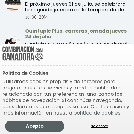
El próximo jueves 31 de julio, se celebrará
la segunda jornada de la temporada de
verano 2014 de ...
Jul 30, 2014
Quíntuple Plus, carreras jornada jueves
24 de julio
El próximo jueves 24 de julio, se celebrará
la sexta jornada de la temporada de
verano 2014 de c ...
Jul 22, 2014
Quíntuple Plus, carreras jornada jueves
Política de Cookies
17 de julio
Utilizamos cookies propias y de terceros para
El próximo jueves 17 de julio, se celebrará
mejorar nuestros servicios y mostrar publicidad
la cuarta jornada de la temporada de
relacionada con tus preferencias, analizando los
verano 2014 de ...
Jul 16, 2014
hábitos de navegación. Si continúas navegando,
consideramos que aceptas su uso. Configuración y
Quíntuple Plus, carreras jornada jueves
más información en nuestra
política de cookies
10 de julio
Quintuple
El próximo jueves 10 de julio, se celebrará
Acepto
Comprobar
Pronosticador
Jugar
Más
No acepto
Plus
la tercera jornada de la temporada de