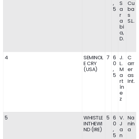
,
S
Cu
5
a
ba
r
s
a
S.L.
bi
a,
D.
4
SEMINOL
7
6
J.
C
E CRY
0
L.
arr
(USA)
,
M
er
5
a
as
rt
Int.
ín
e
z
5
WHISTLE
5
6
V.
Na
INTHEWI
0
J
nin
ND (IRE)
,
a
a
5
n