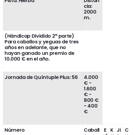
Pista: Hierba
Distan
cia:
2000
m.
(Hándicap Dividido 2ª parte)
Para caballos y yeguas de tres
años en adelante, que no
hayan ganado un premio de
10.000 € en el año.
Jornada de Quíntuple Plus: 56
4.000
€ -
1.600
€ -
800 €
- 400
€
Número
Caball
E
K
Ji
C