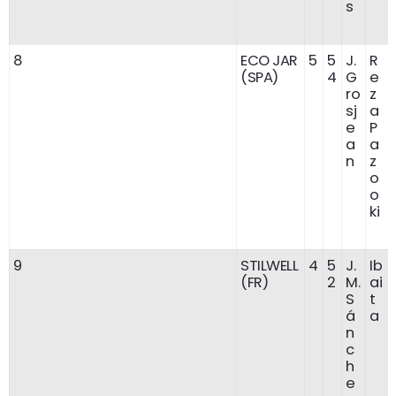
s
8
ECO JAR
5
5
J.
R
(SPA)
4
G
e
ro
z
sj
a
e
P
a
a
n
z
o
o
ki
9
STILWELL
4
5
J.
Ib
(FR)
2
M.
ai
S
t
á
a
n
c
h
e