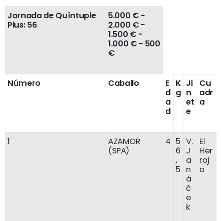
Jornada de Quíntuple
5.000 € -
Plus: 56
2.000 € -
1.500 € -
1.000 € - 500
€
Número
Caballo
E
K
Ji
Cu
d
g
n
adr
a
et
a
d
e
1
AZAMOR
4
5
V.
El
(SPA)
6
J
Her
,
a
roj
5
n
o
á
č
e
k