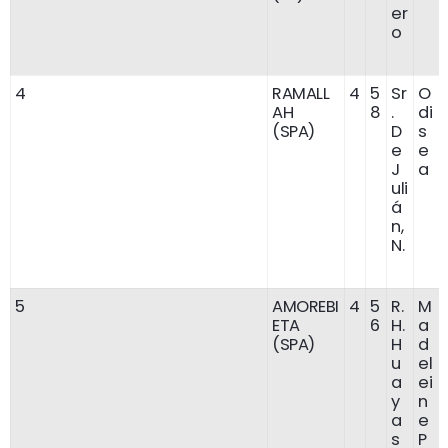
er
o
4
RAMALL
4
5
Sr
O
AH
8
.
di
(SPA)
D
s
e
e
J
a
uli
á
n,
N.
5
AMOREBI
4
5
R.
M
ETA
6
H.
a
(SPA)
H
d
u
el
a
ei
y
n
a
e
s
P