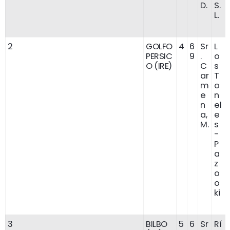
D.
S.
L.
2
GOLFO
4
6
Sr
L
PERSIC
9
.
o
O (IRE)
C
s
ar
T
m
o
e
n
n
el
a,
e
M.
s
-
P
a
z
o
o
ki
3
BILBO
5
6
Sr
Rí