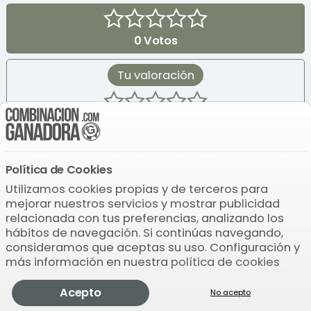
0
Votos
Tu valoración
Noticias de Quintuple Plus
Política de Cookies
Utilizamos cookies propias y de terceros para
mejorar nuestros servicios y mostrar publicidad
Pronóstico QuintuplePlus jornada 9 de
relacionada con tus preferencias, analizando los
abril de 2017
hábitos de navegación. Si continúas navegando,
Esta domingo 9 de abril, se celebra una
consideramos que aceptas su uso. Configuración y
nueva jornada de Apuestas Hípicas en el
más información en nuestra
política de cookies
Hipódromo de la ...
Apr 6, 2017
Quintuple
Acepto
Comprobar
Pronosticador
Jugar
Más
No acepto
Plus
Quíntuple Plus, carreras jornada jueves