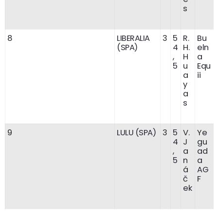
s
8
LIBERALIA
3
5
R.
Bu
(SPA)
4
H.
eln
,
H
a
5
u
Equ
a
ii
y
a
s
9
LULU (SPA)
3
5
V.
Ye
4
J
gu
,
a
ad
5
n
a
á
AG
č
F
ek