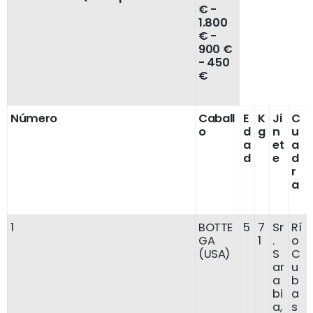
€ -
1.800
€ -
900 €
- 450
€
Número
Caball
E
K
Ji
C
o
d
g
n
u
a
et
a
d
e
d
r
a
1
BOTTE
5
7
Sr
Rí
GA
1
.
o
(USA)
S
C
ar
u
a
b
bi
a
a,
s