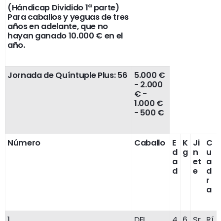
(Hándicap Dividido 1ª parte)
Para caballos y yeguas de tres
años en adelante, que no
hayan ganado 10.000 € en el
año.
Jornada de Quíntuple Plus: 56
5.000 €
- 2.000
€ -
1.000 €
- 500 €
Número
Caballo
E
K
Ji
C
d
g
n
u
a
et
a
d
e
d
r
a
1
DEL
4
6
Sr
Rí