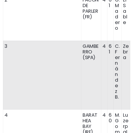
DE
1
M
S
PARLER
a
a
(FR)
d
bl
er
e
o
3
GAMBE
4
6
C.
Ze
RRO
1
F
br
(SPA)
er
a
n
á
n
d
e
z
B.
4
BARAT
4
6
M.
Lu
HEA
0
G
ze
BAY
o
rp
(IRE)
m
al