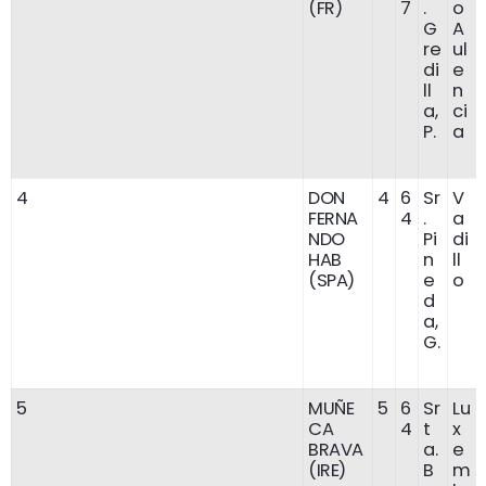
(FR)
7
.
o
G
A
re
ul
di
e
ll
n
a,
ci
P.
a
4
DON
4
6
Sr
V
FERNA
4
.
a
NDO
Pi
di
HAB
n
ll
(SPA)
e
o
d
a,
G.
5
MUÑE
5
6
Sr
Lu
CA
4
t
x
BRAVA
a.
e
(IRE)
B
m