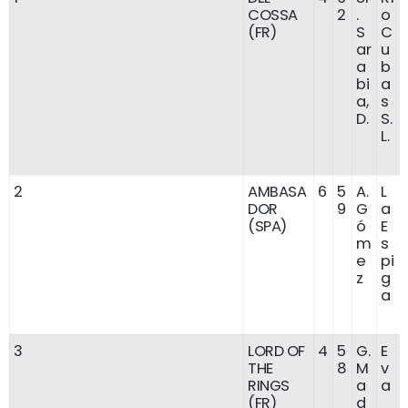
COSSA
2
.
o
(FR)
S
C
ar
u
a
b
bi
a
a,
s
D.
S.
L.
2
AMBASA
6
5
A.
L
DOR
9
G
a
(SPA)
ó
E
m
s
e
pi
z
g
a
3
LORD OF
4
5
G.
E
THE
8
M
v
RINGS
a
a
(FR)
d