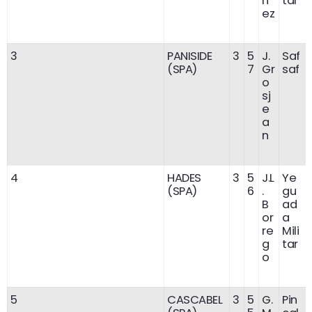
n
tar
ez
3
PANISIDE
3
5
J.
Saf
(SPA)
7
Gr
saf
o
sj
e
a
n
4
HADES
3
5
J.L
Ye
(SPA)
6
.
gu
B
ad
or
a
re
Mili
g
tar
o
5
CASCABEL
3
5
G.
Pin