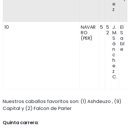
e
z
10
NAVAR
5
5
J.
El
RO
2
M.
S
(PER)
S
a
á
bl
n
e
c
h
e
z
C.
Nuestros caballos favoritos son: (1) Ashdeuzo , (9)
Capital y (2) Falcon de Parler
Quinta carrera
: