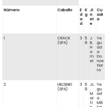
Número
Caballo
E
K
Ji
Cu
d
g
n
adr
a
et
a
d
e
1
CRACK
3
5
J.
Ye
(SPA)
8
B.
gu
H
ad
a
a
m
Do
el
nos
tiar
ra
2
HELSINKI
3
5
J.L
Ye
(SPA)
8
.
gu
M
ad
ar
a
tí
Mili