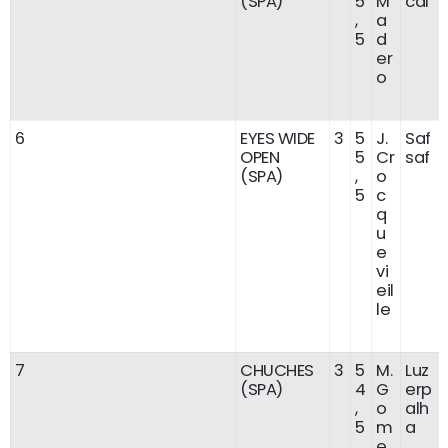
(SPA)
5
M
cal
,
a
5
d
er
o
6
EYES WIDE
3
5
J.
Saf
OPEN
5
Cr
saf
(SPA)
,
o
5
c
q
u
e
vi
eil
le
7
CHUCHES
3
5
M.
Luz
(SPA)
4
G
erp
,
o
alh
5
m
a
e