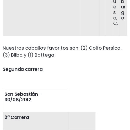
u
b
e
ur
s
g
a,
o
C.
Nuestros caballos favoritos son: (2) Golfo Persico ,
(3) Bilbo y (1) Bottega
Segunda carrera
:
San Sebastián -
30/08/2012
2ª Carrera