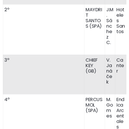
2º
MAYDRI
J.M
Hot
T
.
ele
SANTO
Sá
s
S (SPA)
nc
San
he
tos
z
C.
3º
CHIEF
V.
Ca
KEY
Ja
nte
(GB)
ná
r
če
k
4º
PERCUS
M.
End
MOL
Go
ica
(SPA)
m
Arc
es
ent
ale
s