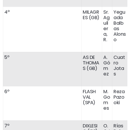
4º
MILAGR
Sr.
Yegu
ES (GB)
Ag
ada
uil
Balb
er
as
a,
Alons
R.
o
5º
AS DE
A.
Cuat
THOMA
Gó
ro
S (GB)
m
Jota
ez
s
6º
FLASH
M.
Reza
VAL
Go
Pazo
(SPA)
m
oki
es
7º
DIXLESI
O.
Rías