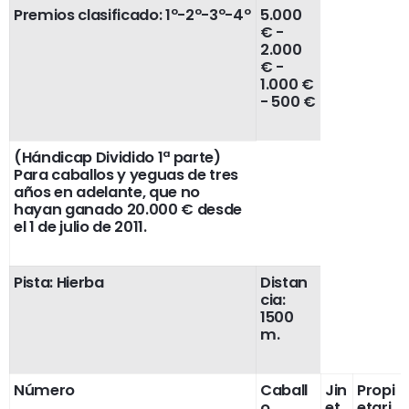
Premios clasificado: 1º-2º-3º-4º
5.000
€ -
2.000
€ -
1.000 €
- 500 €
(Hándicap Dividido 1ª parte)
Para caballos y yeguas de tres
años en adelante, que no
hayan ganado 20.000 € desde
el 1 de julio de 2011.
Pista: Hierba
Distan
cia:
1500
m.
Número
Caball
Jin
Propi
o
et
etari