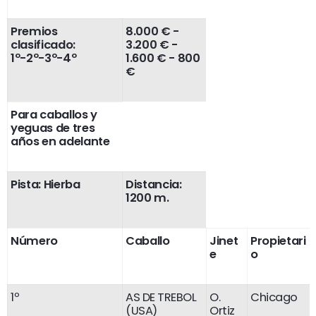
Premios
8.000 € -
clasificado:
3.200 € -
1º-2º-3º-4º
1.600 € - 800
€
Para caballos y
yeguas de tres
años en adelante
Pista: Hierba
Distancia:
1200 m.
Número
Caballo
Jinet
Propietari
e
o
1º
AS DE TREBOL
O.
Chicago
(USA)
Ortiz