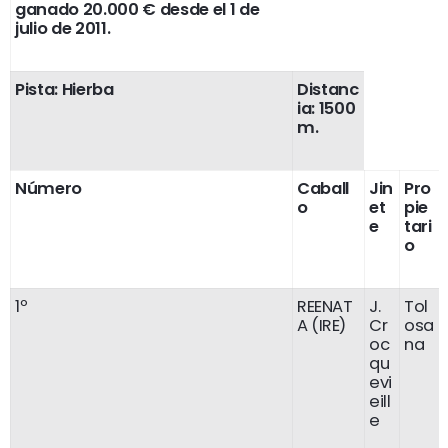
ganado 20.000 € desde el 1 de
julio de 2011.
Pista: Hierba
Distanc
ia: 1500
m.
Número
Caball
Jin
Pro
o
et
pie
e
tari
o
1º
REENAT
J.
Tol
A (IRE)
Cr
osa
oc
na
qu
evi
eill
e