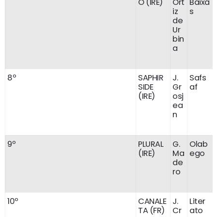
O (IRE)
Ort
Baixa
iz
s
de
Ur
bin
a
8º
SAPHIR
J.
Safs
SIDE
Gr
af
(IRE)
osj
ea
n
9º
PLURAL
G.
Olab
(IRE)
Ma
ego
de
ro
10º
CANALE
J.
Liter
TA (FR)
Cr
ato