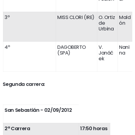
3º
MISS CLORI (IRE)
O. Ortiz
Mald
de
ón
Urbina
4º
DAGOBERTO
V.
Nani
(SPA)
Janáč
na
ek
Segunda carrera
:
San Sebastián - 02/09/2012
2ª Carrera
17:50 horas