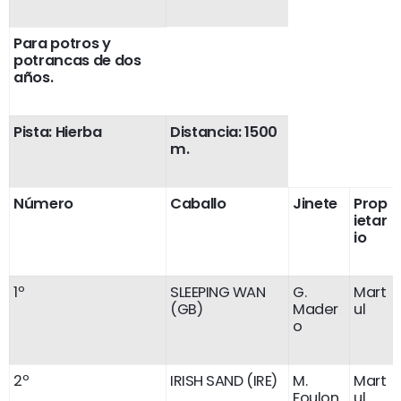
Para potros y
potrancas de dos
años.
Pista: Hierba
Distancia: 1500
m.
Número
Caballo
Jinete
Prop
ietar
io
1º
SLEEPING WAN
G.
Mart
(GB)
Mader
ul
o
2º
IRISH SAND (IRE)
M.
Mart
Foulon
ul