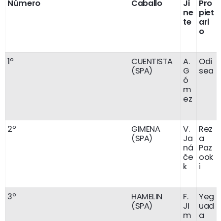
Número
Caballo
Ji
Pro
ne
piet
te
ari
o
1º
CUENTISTA
A.
Odi
(SPA)
G
sea
ó
m
ez
2º
GIMENA
V.
Rez
(SPA)
Ja
a
ná
Paz
če
ook
k
i
3º
HAMELIN
F.
Yeg
(SPA)
Ji
uad
m
a