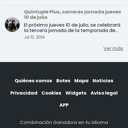
Quíntuple Plus, carreras jornada jueves
10 de julio
El próximo jueves 10 de julio, se celebrará
la tercera jornada de la temporada de
verano de carr ...
Jul 10, 2014
Ver más
Quiénes somos
Botes
Mapa
Noticias
Privacidad
Cookies
Widgets
Aviso legal
APP
Combinación Ganadora en tu idioma