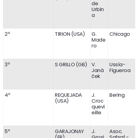
de
Urbin
a
2º
TIRION (USA)
G.
Chicago
Made
ro
3º
S GRILLO (GB)
V.
Ussía-
Janá
Figueroa
ček
4º
REQUEJADA
J.
Bering
(USA)
Croc
quevi
eille
5º
GARAJONAY
J.
Asoc.
(FR)
Grosj
Safsaf -