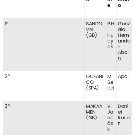
e
o
1º
SANDO
R.H
Gonz
VAL
.
alo
(GB)
Hu
Hern
ay
ando
as
-
Aboi
n
2º
OCEANI
M.
Apai
CO
Se
(SPA)
cci
3º
MAKAA
V.
Dani
MEN
Ja
el
(GB)
ná
Rose
če
t
k