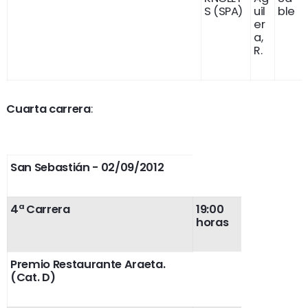
S (SPA)
uil
ble
er
a,
R.
Cuarta carrera
:
San Sebastián - 02/09/2012
4ª Carrera
19:00
horas
Premio Restaurante Araeta.
(Cat. D)