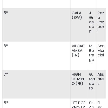
5º
GALA
J.
Rez
(SPA)
Gr
a
osj
Paz
ea
ook
n
i
6º
VILCAB
M.
San
AMBA
Bo
Mar
(FR)
rre
cial
go
7º
HIGH
G.
Alis
DOMIN
Ma
are
O (FR)
de
s
ro
8º
LETTICE
Sr.
El
KNOLLY
Ag
Sa