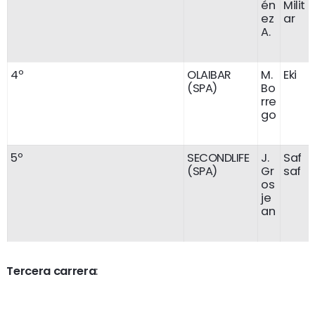
én
Milit
ez
ar
A.
4º
OLAIBAR
M.
Eki
(SPA)
Bo
rre
go
5º
SECONDLIFE
J.
Saf
(SPA)
Gr
saf
os
je
an
Tercera carrera
: