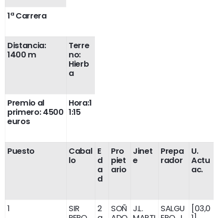
1ª Carrera
Distancia:
Terre
1400 m
no:
Hierb
a
Premio al
Hora:1
primero: 4500
1:15
euros
Puesto
Cabal
E
Pro
Jinet
Prepa
U.
lo
d
piet
e
rador
Actu
a
ario
ac.
d
1
SIR
2
SOÑ
J.L.
SALGU
[03,0
PEPO
a
ADO
MARTI
ERO, J.
1]