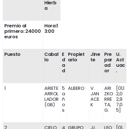
Hierb
a
Premio al
Hora:1
primero: 24000
3:00
euros
Puesto
Cabal
E
Propiet
Jine
Pre
U.
lo
d
ario
te
par
Act
a
ad
uac
d
or
.
1
ARIETE
5
ALBERO
V.
ARI
[01,1
ARROL
a
JAN
ZKO
2,0
LADOR
ñ
ACE
RRE
2,9
(GB)
o
K
TA,
7,0
s
G.
5]
2
CIELO
4
GRUPO
J.L.
LEO
[01,