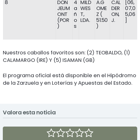
8
DON
4
MILD
A.G
CAL
[06,
JEUM
a
WES
OME
DER
07,0
ONT
ñ
T,
Z (
ON,
5,06
(POR
o
LDA.
51.50
J.
]
)
s
)
Nuestros caballos favoritos son: (2) TEOBALDO, (1)
CALAMARGO (IRE) Y (5) ISAMAN (GB)
El programa oficial está disponible en el Hipódromo
de la Zarzuela y en Loterías y Apuestas del Estado.
Valora esta noticia