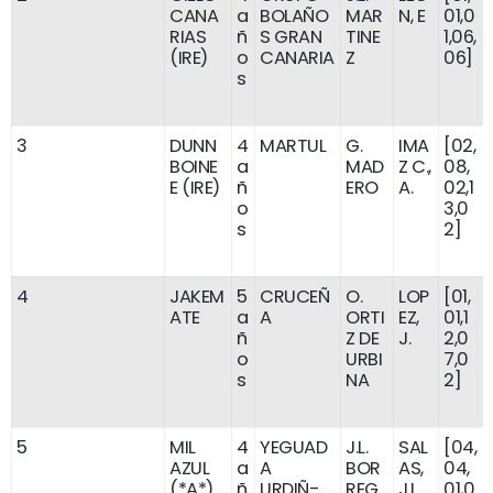
CANA
a
BOLAÑO
MAR
N, E
01,0
RIAS
ñ
S GRAN
TINE
1,06,
(IRE)
o
CANARIA
Z
06]
s
3
DUNN
4
MARTUL
G.
IMA
[02,
BOINE
a
MAD
Z C.,
08,
E (IRE)
ñ
ERO
A.
02,1
o
3,0
s
2]
4
JAKEM
5
CRUCEÑ
O.
LOP
[01,
ATE
a
A
ORTI
EZ,
01,1
ñ
Z DE
J.
2,0
o
URBI
7,0
s
NA
2]
5
MIL
4
YEGUAD
J.L.
SAL
[04,
AZUL
a
A
BOR
AS,
04,
(*A*)
ñ
URDIÑ-
REG
J.L.
01,0