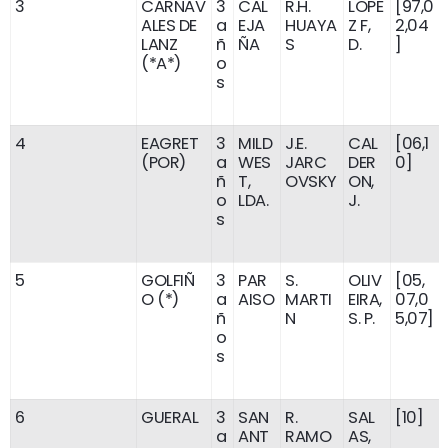
3
CARNAV
3
CAL
R.H.
LOPE
[97,0
ALES DE
a
EJA
HUAYA
Z F,
2,04
LANZ
ñ
ÑA
S
D.
]
(*A*)
o
s
4
EAGRET
3
MILD
J.E.
CAL
[06,1
(POR)
a
WES
JARC
DER
0]
ñ
T,
OVSKY
ON,
o
LDA.
J.
s
5
GOLFIÑ
3
PAR
S.
OLIV
[05,
O (*)
a
AISO
MARTI
EIRA,
07,0
ñ
N
S. P.
5,07]
o
s
6
GUERAL
3
SAN
R.
SAL
[10]
a
ANT
RAMO
AS,