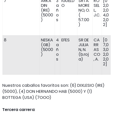
7
ARKA
3
IGUELD
SRTA.
RO
[0
DIN
a
O
MORE
SEL
2,0
(IRE)
ñ
NO, O.
L,
2,0
(5000
o
(
J.C.
4,0
)
s
57.00
2,0
)
2]
8
NESKA
4
EFES
SR DE
CA
[0
(GB)
a
JULIA
RR
7,0
(5000
ñ
N, N.
AS
3,0
)
o
(b.roj
CO
2,0
s
a)
, A.
2,0
2]
Nuestros caballos favoritos son: (6) DIXLESIO (IRE)
(5000), (4) DON HERNANDO HAB (5000) Y (1)
BOTTEGA (USA) (7OOO)
Tercera carrera
: