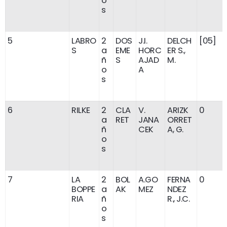
o
s
5
LABRO
2
DOS
J.I.
DELCH
[05]
S
a
EME
HORC
ER S.,
ñ
S
AJAD
M.
o
A
s
6
RILKE
2
CLA
V.
ARIZK
0
a
RET
JANA
ORRET
ñ
CEK
A, G.
o
s
7
LA
2
BOL
A.GO
FERNA
0
BOPPE
a
AK
MEZ
NDEZ
RIA
ñ
R., J.C.
o
s