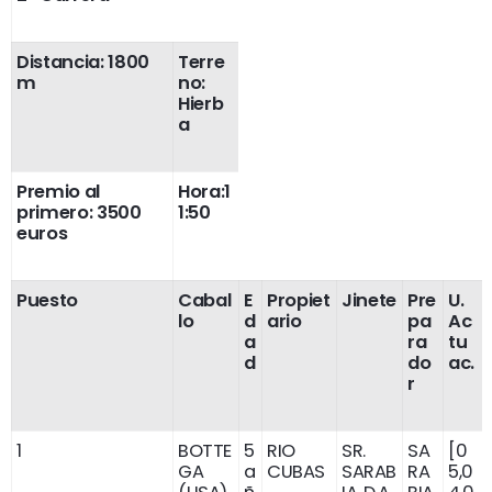
Distancia: 1800
Terre
m
no:
Hierb
a
Premio al
Hora:1
primero: 3500
1:50
euros
Puesto
Cabal
E
Propiet
Jinete
Pre
U.
lo
d
ario
pa
Ac
a
ra
tu
d
do
ac.
r
1
BOTTE
5
RIO
SR.
SA
[0
GA
a
CUBAS
SARAB
RA
5,0