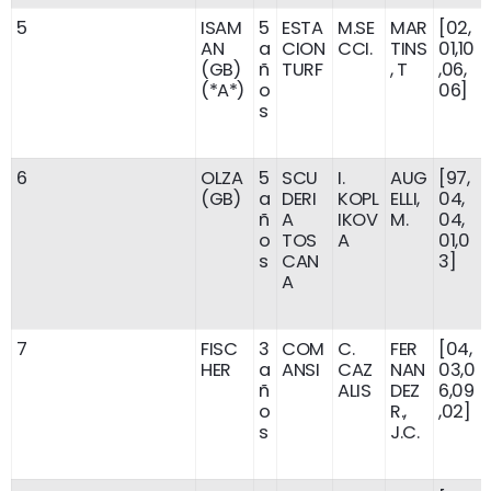
5
ISAM
5
ESTA
M.SE
MAR
[02,
AN
a
CION
CCI.
TINS
01,10
(GB)
ñ
TURF
, T
,06,
(*A*)
o
06]
s
6
OLZA
5
SCU
I.
AUG
[97,
(GB)
a
DERI
KOPL
ELLI,
04,
ñ
A
IKOV
M.
04,
o
TOS
A
01,0
s
CAN
3]
A
7
FISC
3
COM
C.
FER
[04,
HER
a
ANSI
CAZ
NAN
03,0
ñ
ALIS
DEZ
6,09
o
R.,
,02]
s
J.C.