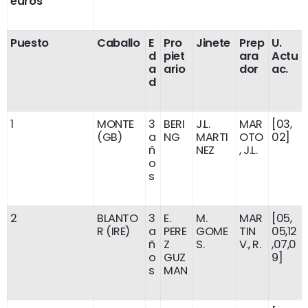
euros
Puesto
Caballo
E
Pro
Jinete
Prep
U.
d
piet
ara
Actu
a
ario
dor
ac.
d
1
MONTE
3
BERI
J.L.
MAR
[03,
(GB)
a
NG
MARTI
OTO
02]
ñ
NEZ
, J.L.
o
s
2
BLANTO
3
E.
M.
MAR
[05,
R (IRE)
a
PERE
GOME
TIN
05,12
ñ
Z
S.
V., R.
,07,0
o
GUZ
9]
s
MAN