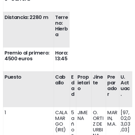
Distancia: 2280 m
Terre
no:
Hierb
a
Premio al primero:
Hora:
4500 euros
13:45
Puesto
Cab
E
Prop
Jine
Pre
U.
allo
d
ietari
te
par
Act
a
o
ado
uac
d
r
.
1
CALA
5
JIME
O.
MAR
[97,
MAR
a
NA
ORTI
IN,
02,0
GO
ñ
Z DE
M.A.
3,03
(IRE)
o
URBI
,03]