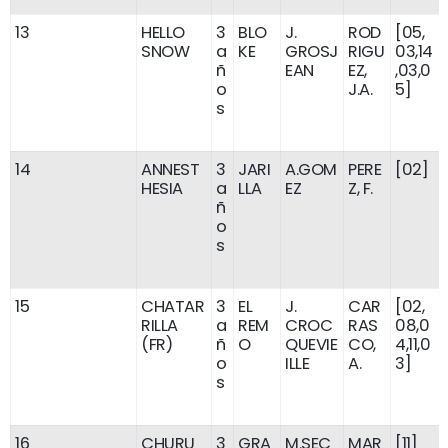
13
HELLO
3
BLO
J.
ROD
[05,
SNOW
a
KE
GROSJ
RIGU
03,14
ñ
EAN
EZ,
,03,0
o
J.A.
5]
s
14
ANNEST
3
JARI
A.GOM
PERE
[02]
HESIA
a
LLA
EZ
Z, F.
ñ
o
s
15
CHATAR
3
EL
J.
CAR
[02,
RILLA
a
REM
CROC
RAS
08,0
(FR)
ñ
O
QUEVIE
CO,
4,11,0
o
ILLE
A.
3]
s
16
CHURU
3
GRA
M.SEC
MAR
[11]