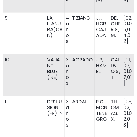
9
LA
4
TIZIANO
J.I.
DEL
[02,
LLANU
a
HOR
CHE
01,0
RA(CA
ñ
CAJ
R S.,
6,0
N)
o
ADA
M.
4,0
s
2]
10
VALIA
3
AGRADO
J.P,
CAL
[01,
NT
a
HAM
LEJ
07,
BLUE
ñ
EL
O S.,
01,0
(IRE)
o
T
7,01
s
]
11
DESILU
3
ARDAL
R.C.
TH
[05,
SION
a
MON
OM
03,
(FR)->
ñ
TENE
AS,
01,0
o
GRO
X.
2,0
s
3]