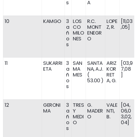
s
A
10
KAMGO
3
LOS
R.C.
LOPE
[11,03
a
CO
MONT
Z, R.
,05]
ñ
MILO
ENEGR
o
NES
O
s
11
SUKARRI
3
SAN
SANTA
ARIZ
[03,9
ETA
a
MA
NA, A.J.
KOR
7,08
ñ
MES
(
RET
]
o
53.00 )
A, G.
s
12
GERONI
3
TRES
G.
VALE
[04,
MA
a
Y
MADER
NTI,
06,0
ñ
MEDI
O
B.
3,02,
o
O
04]
s