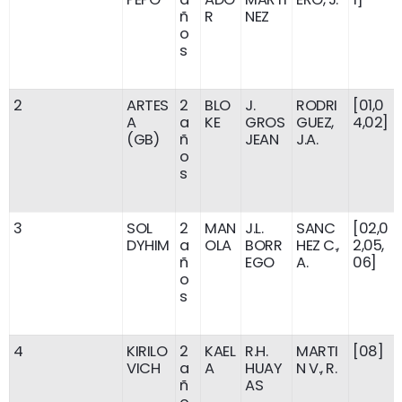
ñ
R
NEZ
o
s
2
ARTES
2
BLO
J.
RODRI
[01,0
A
a
KE
GROS
GUEZ,
4,02]
(GB)
ñ
JEAN
J.A.
o
s
3
SOL
2
MAN
J.L.
SANC
[02,0
DYHIM
a
OLA
BORR
HEZ C.,
2,05,
ñ
EGO
A.
06]
o
s
4
KIRILO
2
KAEL
R.H.
MARTI
[08]
VICH
a
A
HUAY
N V., R.
ñ
AS