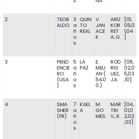
s
NA
2
TEOB
3
QUIN
V.
ARIZ
[01,
ALDO
a
TO
JAN
KOR
05,0
ñ
REAL
ACE
RET
1,04
o
K
A, G.
]
s
3
PEND
5
LA
E.
ROD
[08,
ENCIE
a
PAZ
MELI
RIG
02,0
RO
ñ
AN (
UEZ,
5,03
(USA
o
54.0
J.A.
,10]
)
s
0 )
4
SMA
7
KAEL
M.
MAR
[04,
SHER
a
A
GO
TIN
01,0
(FR)
ñ
MES.
V., R.
2,02
o
,03]
s