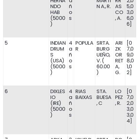
HERNA
a
MARTI
RR
2,0
NDO
ñ
N A., R.
AS
5,0
HAB
o
CO
3,0
(5000
s
, A.
6,0
)
6]
5
INDIAN
4
POPULA
SRTA.
ARI
[0
DRUM
a
R
BURG
ZK
7,0
S
ñ
UEÑO,
OR
9,0
(USA)
o
V. (
RET
8,0
(5000
s
60.00
A,
1,0
)
)
G.
2]
6
DIXLES
4
RIAS
STA.
LO
[0
IO
a
BAIXAS
BUESA
PEZ
7,0
(IRE)
ñ
, C
, R.
2,0
(5000
o
3,0
)
s
3,0
4]