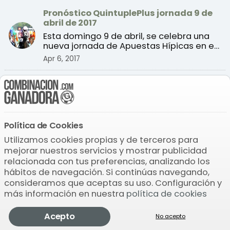
Pronóstico QuintuplePlus jornada 9 de
abril de 2017
Esta domingo 9 de abril, se celebra una
nueva jornada de Apuestas Hípicas en el
Hipódromo de la ...
Apr 6, 2017
Quíntuple Plus, carreras jornada jueves
7 de agosto
El próximo jueves 7 de agosto, se
celebrará la novena jornada de la
temporada de verano 2014 de ...
Política de Cookies
Aug 6, 2014
Utilizamos cookies propias y de terceros para
mejorar nuestros servicios y mostrar publicidad
Quíntuple Plus, carreras jornada jueves
31 de julio
relacionada con tus preferencias, analizando los
hábitos de navegación. Si continúas navegando,
El próximo jueves 31 de julio, se celebrará
consideramos que aceptas su uso. Configuración y
la segunda jornada de la temporada de
más información en nuestra
política de cookies
verano 2014 de ...
Jul 30, 2014
Quintuple
Acepto
Comprobar
Pronosticador
Jugar
Más
No acepto
Quíntuple Plus, carreras jornada jueves
Plus