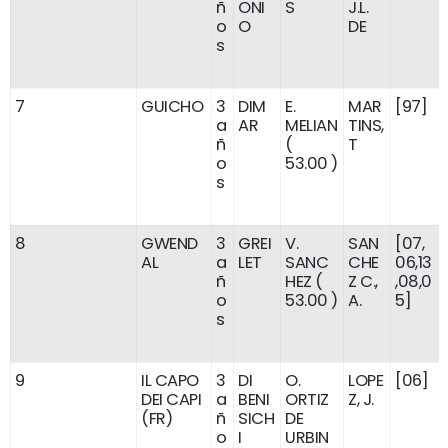
ñ
ONI
S
J.L.
o
O
DE
s
7
GUICHO
3
DIM
E.
MAR
[97]
a
AR
MELIAN
TINS,
ñ
(
T
o
53.00 )
s
8
GWEND
3
GREI
V.
SAN
[07,
AL
a
LET
SANC
CHE
06,13
ñ
HEZ (
Z C.,
,08,0
o
53.00 )
A.
5]
s
9
IL CAPO
3
DI
O.
LOPE
[06]
DEI CAPI
a
BENI
ORTIZ
Z, J.
(FR)
ñ
SICH
DE
o
I
URBIN