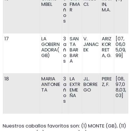
MBEL
a
FIMA
CI.
IN,
ñ
R
M.A.
o
s
17
LA
3
SAN
V.
ARIZ
[07,
GOBERN
a
TA
JANAC
KOR
06,0
ADORA(
ñ
BAR
EK
RET
5,09,
GB)
o
BAR
A, G.
99]
s
A
18
MARIA
3
LA
J.L.
PERE
[08,
ANTONIE
a
EXTR
BORRE
Z, F.
97,0
TA
ñ
EME
GO
8,03,
o
ÑA
03]
s
Nuestros caballos favoritos son: (1) MONTE (GB), (11)