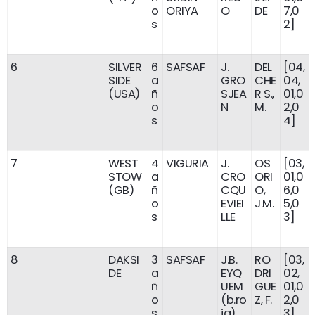
o
ORIYA
O
DE
7,0
s
2]
6
SILVER
6
SAFSAF
J.
DEL
[04,
SIDE
a
GRO
CHE
04,
(USA)
ñ
SJEA
R S.,
01,0
o
N
M.
2,0
s
4]
7
WEST
4
VIGURIA
J.
OS
[03,
STOW
a
CRO
ORI
01,0
(GB)
ñ
CQU
O,
6,0
o
EVIEI
J.M.
5,0
s
LLE
3]
8
DAKSI
3
SAFSAF
J.B.
RO
[03,
DE
a
EYQ
DRI
02,
ñ
UEM
GUE
01,0
o
(b.ro
Z, F.
2,0
s
ja)
3]