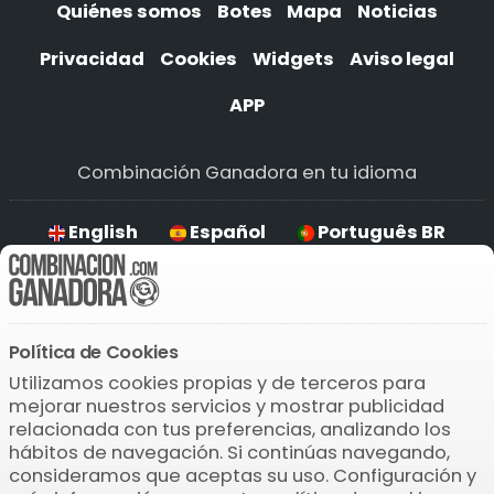
Quiénes somos
Botes
Mapa
Noticias
Privacidad
Cookies
Widgets
Aviso legal
APP
Combinación Ganadora en tu idioma
English
Español
Português BR
Deutsch
Política de Cookies
Descarga la APP
Utilizamos cookies propias y de terceros para
mejorar nuestros servicios y mostrar publicidad
relacionada con tus preferencias, analizando los
hábitos de navegación. Si continúas navegando,
consideramos que aceptas su uso. Configuración y