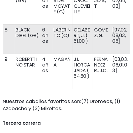
(GB)
añ
S DEL
CROC
JO S.,
07,04,
os
MOYAT
QUEVIEI
T
02]
E (C)
LLE
8
BLACK
6
LABERIN
GELABE
GOME
[97,02,
DIBEL (GB)
añ
TO (C)
RT, J. (
Z, G.
09,03,
os
51.00 )
05]
9
ROBERTTI
4
MAGAÑ
J.I.
FERNA
[03,03,
NO STAR
añ
A
HORCA
NDEZ
06,01,0
os
JADA (
R., J.C.
3]
54.50 )
Nuestros caballos favoritos son:(7) Dromeos, (1)
Azabache y (3) Mikeltos.
Tercera carrera
: