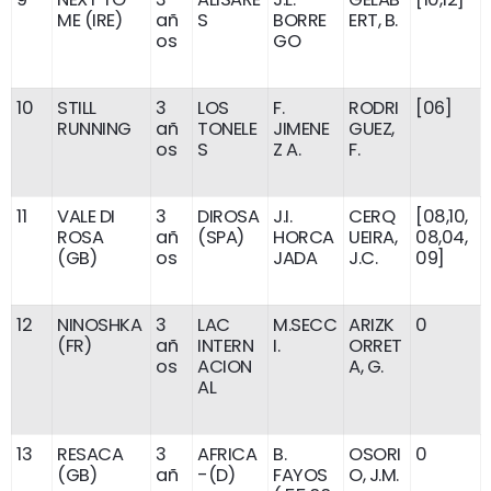
ME (IRE)
añ
S
BORRE
ERT, B.
os
GO
10
STILL
3
LOS
F.
RODRI
[06]
RUNNING
añ
TONELE
JIMENE
GUEZ,
os
S
Z A.
F.
11
VALE DI
3
DIROSA
J.I.
CERQ
[08,10,
ROSA
añ
(SPA)
HORCA
UEIRA,
08,04,
(GB)
os
JADA
J.C.
09]
12
NINOSHKA
3
LAC
M.SECC
ARIZK
0
(FR)
añ
INTERN
I.
ORRET
os
ACION
A, G.
AL
13
RESACA
3
AFRICA
B.
OSORI
0
(GB)
añ
-(D)
FAYOS
O, J.M.