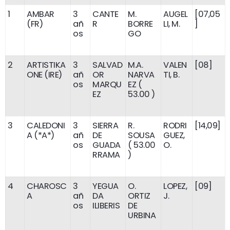
1
AMBAR
3
CANTE
M.
AUGEL
[07,05
(FR)
añ
R
BORRE
LI, M.
]
os
GO
2
ARTISTIKA
3
SALVAD
M.A.
VALEN
[08]
ONE (IRE)
añ
OR
NARVA
TI, B.
os
MARQU
EZ (
EZ
53.00 )
3
CALEDONI
3
SIERRA
R.
RODRI
[14,09]
A (*A*)
añ
DE
SOUSA
GUEZ,
os
GUADA
( 53.00
O.
RRAMA
)
4
CHAROSC
3
YEGUA
O.
LOPEZ,
[09]
A
añ
DA
ORTIZ
J.
os
ILIBERIS
DE
URBINA