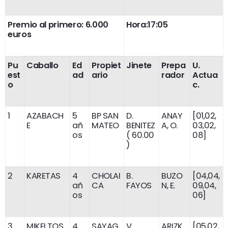
Premio al primero: 6.000
Hora:17:05
euros
Pu
Caballo
Ed
Propiet
Jinete
Prepa
U.
est
ad
ario
rador
Actua
o
c.
1
AZABACH
5
BP SAN
D.
ANAY
[01,02,
E
añ
MATEO
BENITEZ
A, O.
03,02,
os
( 60.00
08]
)
2
KARETAS
4
CHOLAI
B.
BUZO
[04,04,
añ
CA
FAYOS
N, E.
09,04,
os
06]
3
MIKELTOS
4
SAYAG
V.
ARIZK
[05,02,