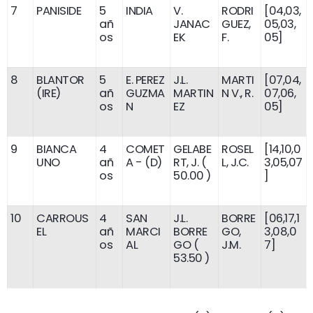
7
PANISIDE
5
INDIA
V.
RODRI
[04,03,
añ
JANAC
GUEZ,
05,03,
os
EK
F.
05]
8
BLANTOR
5
E. PEREZ
J.L.
MARTI
[07,04,
(IRE)
añ
GUZMA
MARTIN
N V., R.
07,06,
os
N
EZ
05]
9
BIANCA
4
COMET
GELABE
ROSEL
[14,10,0
UNO
añ
A - (D)
RT, J. (
L, J.C.
3,05,07
os
50.00 )
]
10
CARROUS
4
SAN
J.L.
BORRE
[06,17,1
EL
añ
MARCI
BORRE
GO,
3,08,0
os
AL
GO (
J.M.
7]
53.50 )