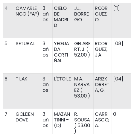
4
CAMARLE
3
CIELO
J.L.
RODRI
[11]
NGO (*A*)
añ
DE
BORRE
GUEZ,
os
MADRI
GO
O.
D
5
SETUBAL
3
YEGUA
GELABE
RODRI
[08]
añ
DA
RT, J. (
GUEZ,
os
CORTI
52.00 )
J.A.
ÑAL
6
TILAK
3
L'ETOILE
M.A.
ARIZK
[04]
añ
NARVA
ORRET
os
EZ (
A, G.
53.00 )
7
GOLDEN
3
MAZAN
R.
CARR
0
DOVE
añ
TINNI -
SOUSA
ASCO,
os
(D)
( 53.00
A.
)