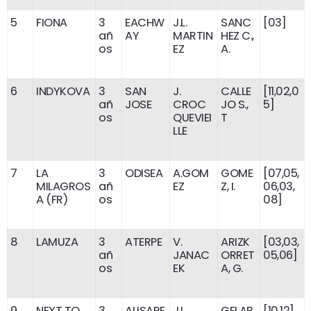
5
FIONA
3
EACHW
J.L.
SANC
[03]
añ
AY
MARTIN
HEZ C.,
os
EZ
A.
6
INDYKOVA
3
SAN
J.
CALLE
[11,02,0
añ
JOSE
CROC
JO S.,
5]
os
QUEVIEI
T
LLE
7
LA
3
ODISEA
A.GOM
GOME
[07,05,
MILAGROS
añ
EZ
Z, I.
06,03,
A (FR)
os
08]
8
LAMUZA
3
ATERPE
V.
ARIZK
[03,03,
añ
JANAC
ORRET
05,06]
os
EK
A, G.
9
NEXT TO
3
ALISARE
J.L.
GELAB
[10,12]