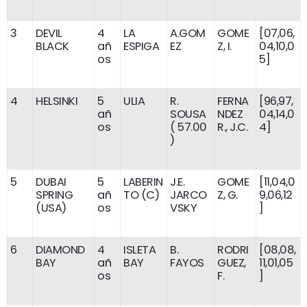
3
DEVIL
4
LA
A.GOM
GOME
[07,06,
BLACK
añ
ESPIGA
EZ
Z, I.
04,10,0
os
5]
4
HELSINKI
5
ULIA
R.
FERNA
[96,97,
añ
SOUSA
NDEZ
04,14,0
os
( 57.00
R., J.C.
4]
)
5
DUBAI
5
LABERIN
J.E.
GOME
[11,04,0
SPRING
añ
TO (C)
JARCO
Z, G.
9,06,12
(USA)
os
VSKY
]
6
DIAMOND
4
ISLETA
B.
RODRI
[08,08,
BAY
añ
BAY
FAYOS
GUEZ,
11,01,05
os
F.
]