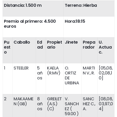
Distancia: 1.500 m
Terreno: Hierba
Premio al primero: 4.500
Hora:18:15
euros
Pu
Caballo
Ed
Propiet
Jinete
Prepa
U.
est
ad
ario
rador
Actua
o
c.
1
STEELER
5
KAELA
O.
MARTI
[05,08,
añ
(R.MV)
ORTIZ
N V., R.
02,08,1
os
DE
0]
URBINA
2
MAKAAME
8
GREILET
V.
SANC
[08,08,
N (GB)
añ
(A.S.)
SANCH
HEZ C.,
03,97,0
os
(C)
EZ (
A.
4]
59.00 )