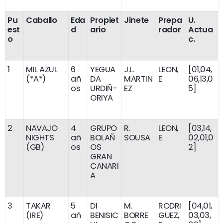
Pu
Caballo
Eda
Propiet
Jinete
Prepa
U.
est
d
ario
rador
Actua
o
c.
1
MIL AZUL
6
YEGUA
J.L.
LEON,
[01,04,
(*A*)
añ
DA
MARTIN
E
06,13,0
os
URDIÑ-
EZ
5]
ORIYA
2
NAVAJO
4
GRUPO
R.
LEON,
[03,14,
NIGHTS
añ
BOLAÑ
SOUSA
E
02,01,0
(GB)
os
OS
2]
GRAN
CANARI
A
3
TAKAR
5
DI
M.
RODRI
[04,01,
(IRE)
añ
BENISIC
BORRE
GUEZ,
03,03,