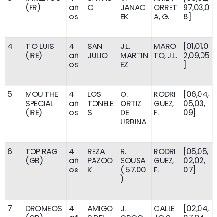
(FR)
añ
O
JANAC
ORRET
97,03,0
os
EK
A, G.
8]
4
TIO LUIS
4
SAN
J.L.
MARO
[01,01,0
(IRE)
añ
JULIO
MARTIN
TO, J.L.
2,09,05
os
EZ
]
5
MOU THE
4
LOS
O.
RODRI
[06,04,
SPECIAL
añ
TONELE
ORTIZ
GUEZ,
05,03,
(IRE)
os
S
DE
F.
09]
URBINA
6
TOP RAG
4
REZA
R.
RODRI
[05,05,
(GB)
añ
PAZOO
SOUSA
GUEZ,
02,02,
os
KI
( 57.00
F.
07]
)
7
DROMEOS
4
AMIGO
J.
CALLE
[02,04,