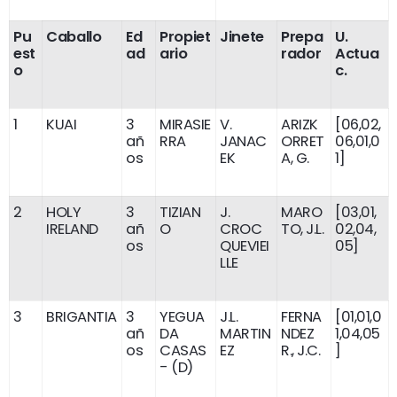
Pu
Caballo
Ed
Propiet
Jinete
Prepa
U.
est
ad
ario
rador
Actua
o
c.
1
KUAI
3
MIRASIE
V.
ARIZK
[06,02,
añ
RRA
JANAC
ORRET
06,01,0
os
EK
A, G.
1]
2
HOLY
3
TIZIAN
J.
MARO
[03,01,
IRELAND
añ
O
CROC
TO, J.L.
02,04,
os
QUEVIEI
05]
LLE
3
BRIGANTIA
3
YEGUA
J.L.
FERNA
[01,01,0
añ
DA
MARTIN
NDEZ
1,04,05
os
CASAS
EZ
R., J.C.
]
- (D)