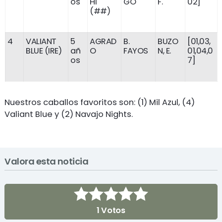
os
HI
GO
F.
02]
(##)
4
VALIANT
5
AGRAD
B.
BUZO
[01,03,
BLUE (IRE)
añ
O
FAYOS
N, E.
01,04,0
os
7]
Nuestros caballos favoritos son: (1) Mil Azul, (4)
Valiant Blue y (2) Navajo Nights.
Valora esta noticia
1
Votos