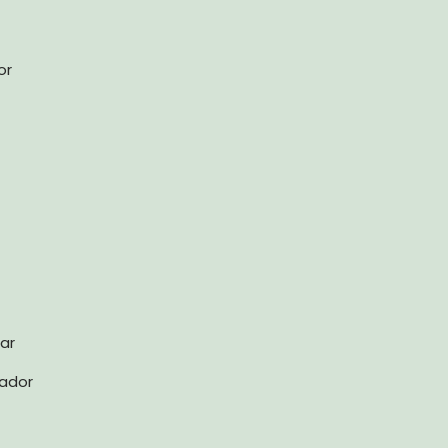
or
ar
cador