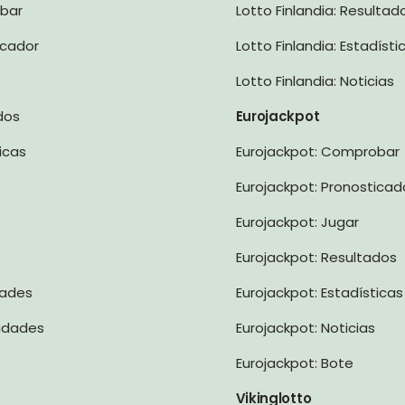
obar
Lotto Finlandia: Resultad
icador
Lotto Finlandia: Estadísti
Lotto Finlandia: Noticias
ados
Eurojackpot
ticas
Eurojackpot: Comprobar
Eurojackpot: Pronosticad
Eurojackpot: Jugar
Eurojackpot: Resultados
dades
Eurojackpot: Estadísticas
lidades
Eurojackpot: Noticias
Eurojackpot: Bote
Vikinglotto